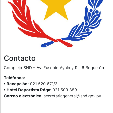
Contacto
Complejo SND – Av. Eusebio Ayala y R.I. 6 Boquerón
Teléfonos:
•⁠ ⁠Recepción:
021 520 671/3
•⁠ ⁠Hotel Deportista Róga:
021 509 889
Correo electrónico:
secretariageneral@snd.gov.py