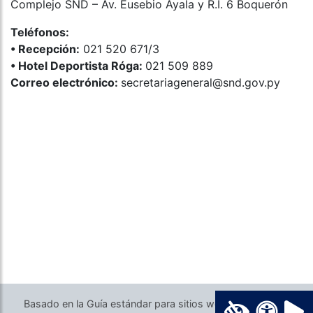
Complejo SND – Av. Eusebio Ayala y R.I. 6 Boquerón
Teléfonos:
•⁠ ⁠Recepción:
021 520 671/3
•⁠ ⁠Hotel Deportista Róga:
021 509 889
Correo electrónico:
secretariageneral@snd.gov.py
Basado en la Guía estándar para sitios web del Gobierno