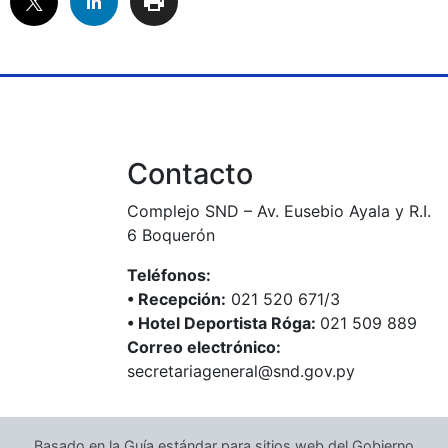
Contacto
Complejo SND – Av. Eusebio Ayala y R.I.
6 Boquerón
Teléfonos:
•⁠ ⁠Recepción:
021 520 671/3
•⁠ ⁠Hotel Deportista Róga:
021 509 889
Correo electrónico:
secretariageneral@snd.gov.py
Basado en la Guía estándar para sitios web del Gobierno