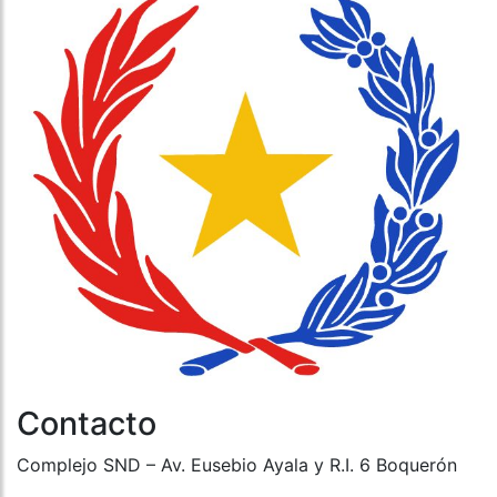
Contacto
Complejo SND – Av. Eusebio Ayala y R.I. 6 Boquerón