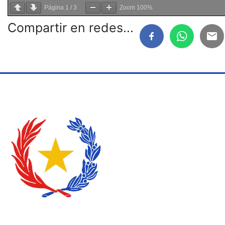
Página
1
/
3
Zoom
100%
Compartir en redes...