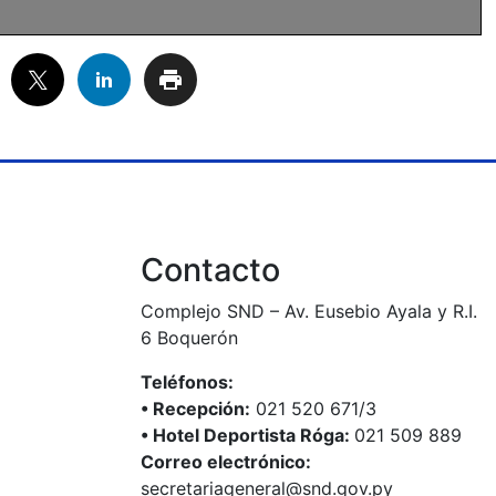
Contacto
Complejo SND – Av. Eusebio Ayala y R.I.
6 Boquerón
Teléfonos:
•⁠ ⁠Recepción:
021 520 671/3
•⁠ ⁠Hotel Deportista Róga:
021 509 889
Correo electrónico:
secretariageneral@snd.gov.py