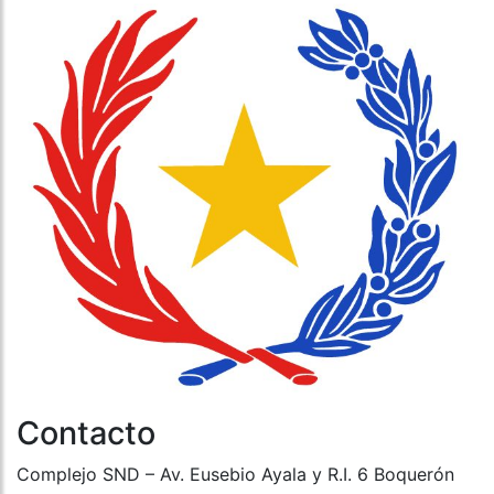
Contacto
Complejo SND – Av. Eusebio Ayala y R.I. 6 Boquerón