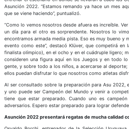
Asunción 2022. “Estamos remando ya hace un mes aquí.
que se viene haciendo”, puntualizó.
“Como lo vemos nosotros desde afuera es increíble. Ver 
un día para el otro es sorprendente. Nosotros lo vimo
encontramos armada media pista. Eso es muy bueno y mu
evento como este”, destacó Klüver, que competirá en l
finalista olímpico), en el ocho y en el cuádruple ligero
consideren una figura aquí en los Juegos y en todo l
gente, y sobre todo a los niños, a acercarse al deporte; 
ellos puedan disfrutar lo que nosotros como atletas disf
Al ser consultado sobre la preparación para Asu 2022, el
y uno puede ser Campeón del Mundo y venir a competir
tiene que estar preparado. Cuando uno es campeón 
adversarios. Espero estar preparado para lograr defende
Asunción 2022 presentará regatas de mucha calidad c
Osvaldo Borchi, entrenador de la Selección Uruguay