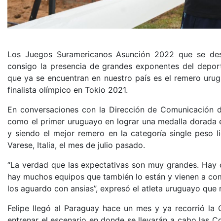
Los Juegos Suramericanos Asunción 2022 que se desar
consigo la presencia de grandes exponentes del deport
que ya se encuentran en nuestro país es el remero uru
finalista olímpico en Tokio 2021.
En conversaciones con la Dirección de Comunicación de
como el primer uruguayo en lograr una medalla dorada 
y siendo el mejor remero en la categoría single peso 
Varese, Italia, el mes de julio pasado.
“La verdad que las expectativas son muy grandes. Hay q
hay muchos equipos que también lo están y vienen a com
los aguardo con ansias”, expresó el atleta uruguayo que 
Felipe llegó al Paraguay hace un mes y ya recorrió la
entrenar el escenario en donde se llevarán a cabo las