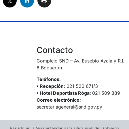
Contacto
Complejo SND – Av. Eusebio Ayala y R.I.
6 Boquerón
Teléfonos:
•⁠ ⁠Recepción:
021 520 671/3
•⁠ ⁠Hotel Deportista Róga:
021 509 889
Correo electrónico:
secretariageneral@snd.gov.py
Basado en la Guía estándar para sitios web del Gobierno