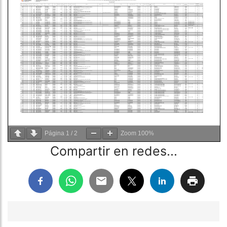
Página
1
/
2
Zoom
100%
Compartir en redes...