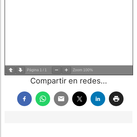
Página
1
/
1
Zoom
100%
Compartir en redes...