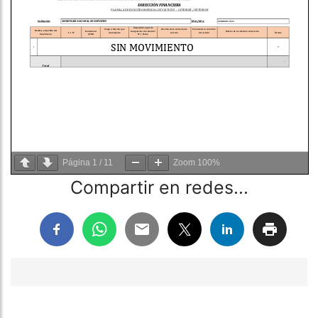
Página
1
/
11
Zoom
100%
Compartir en redes...