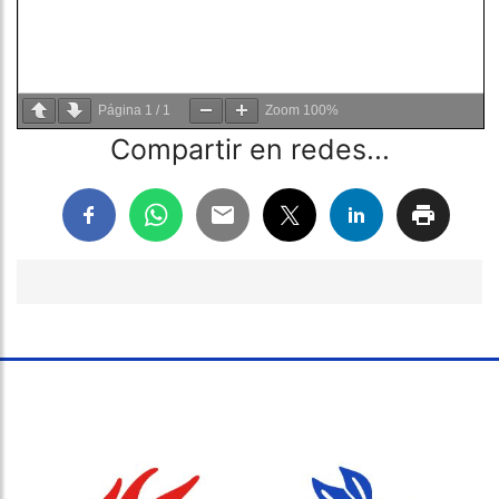
Página
1
/
1
Zoom
100%
Compartir en redes...