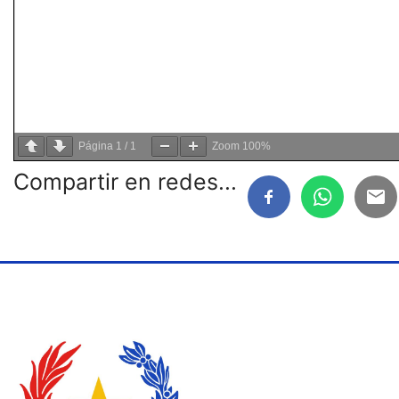
Página
1
/
1
Zoom
100%
Compartir en redes...