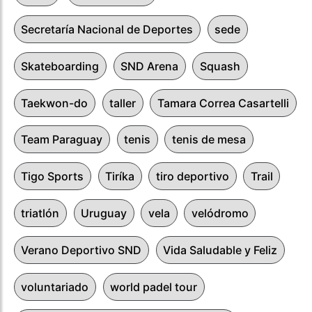
Secretaría Nacional de Deportes
sede
Skateboarding
SND Arena
Squash
Taekwon-do
taller
Tamara Correa Casartelli
Team Paraguay
tenis
tenis de mesa
Tigo Sports
Tiríka
tiro deportivo
Trail
triatlón
Uruguay
vela
velódromo
Verano Deportivo SND
Vida Saludable y Feliz
voluntariado
world padel tour