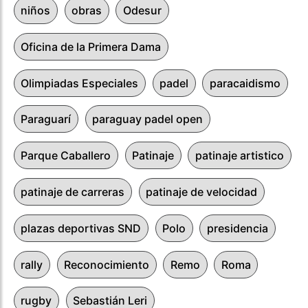
niños
obras
Odesur
Oficina de la Primera Dama
Olimpiadas Especiales
padel
paracaidismo
Paraguarí
paraguay padel open
Parque Caballero
Patinaje
patinaje artistico
patinaje de carreras
patinaje de velocidad
plazas deportivas SND
Polo
presidencia
rally
Reconocimiento
Remo
Roma
rugby
Sebastián Leri