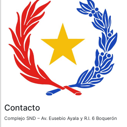
Contacto
Complejo SND – Av. Eusebio Ayala y R.I. 6 Boquerón