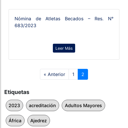
Nómina de Atletas Becados – Res. N°
683/2023
Leer Más
« Anterior
1
2
Etiquetas
2023
acreditación
Adultos Mayores
África
Ajedrez