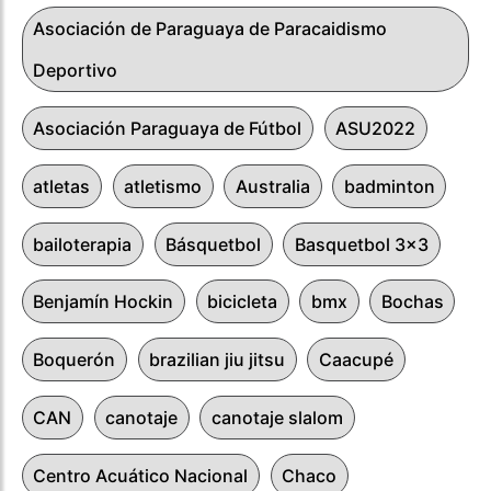
Asociación de Paraguaya de Paracaidismo
Deportivo
Asociación Paraguaya de Fútbol
ASU2022
atletas
atletismo
Australia
badminton
bailoterapia
Básquetbol
Basquetbol 3x3
Benjamín Hockin
bicicleta
bmx
Bochas
Boquerón
brazilian jiu jitsu
Caacupé
CAN
canotaje
canotaje slalom
Centro Acuático Nacional
Chaco