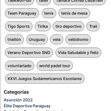
Taekwon-do
taller
Tamara Correa Casartelli
Team Paraguay
tenis
tenis de mesa
Tigo Sports
Tiríka
tiro deportivo
Trail
triatlón
Uruguay
vela
velódromo
Verano Deportivo SND
Vida Saludable y Feliz
voluntariado
world padel tour
XXVI Juegos Sudamericanos Escolares
Categorías
Asunción 2022
Élite Deportiva Paraguay